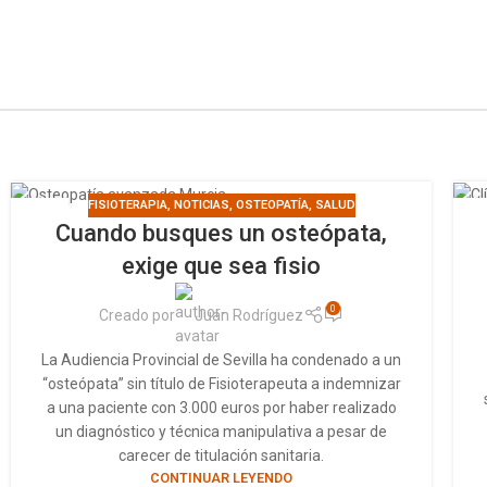
FISIOTERAPIA
,
NOTICIAS
,
OSTEOPATÍA
,
SALUD
18
2
Cuando busques un osteópata,
MAR
M
exige que sea fisio
0
Creado por
Juan Rodríguez
La Audiencia Provincial de Sevilla ha condenado a un
“osteópata” sin título de Fisioterapeuta a indemnizar
a una paciente con 3.000 euros por haber realizado
un diagnóstico y técnica manipulativa a pesar de
carecer de titulación sanitaria.
CONTINUAR LEYENDO