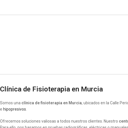
Clínica de Fisioterapia en Murcia
Somos una
clínica de fisioterapia en Murcia
, ubicados en la Calle Pe
e
hipopresivos
.
Ofrecemos soluciones valiosas a todos nuestros clientes. Nuestro
cent
Para ello, nos basamos en pruebas radiográficas, eléctricas o manuale