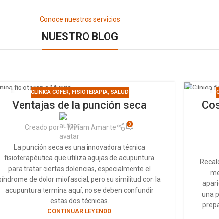
Conoce nuestros servicios
NUESTRO BLOG
CLÍNICA COFER
,
FISIOTERAPIA
,
SALUD
C
4
10
Ventajas de la punción seca
Cos
AR
ABR
0
Creado por
Miriam Amante
La punción seca es una innovadora técnica
fisioterapéutica que utiliza agujas de acupuntura
Recal
para tratar ciertas dolencias, especialmente el
me
síndrome de dolor miofascial, pero su similitud con la
apari
acupuntura termina aquí, no se deben confundir
una p
estas dos técnicas.
prepa
CONTINUAR LEYENDO