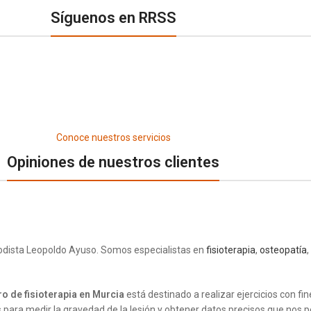
Síguenos en RRSS
Conoce nuestros servicios
Opiniones de nuestros clientes
riodista Leopoldo Ayuso. Somos especialistas en
fisioterapia
,
osteopatía
,
ro de fisioterapia en Murcia
está destinado a realizar ejercicios con fin
s para medir la gravedad de la lesión y obtener datos precisos que nos