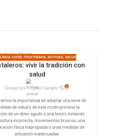
LÍNICA COFER
,
FISIOTERAPIA
,
NOTICIAS
,
SALUD
03
taleros: vivir la tradición con
“La fisi
MAY
salud
para p
0
Creado por
Lydia Castaño
Cre
camos la importancia de adoptar una serie de
«La fisiotera
didas de salud y de este modo prevenir la
arma en la 
ción de un dolor agudo o una lesión, evitando
discapaci
ostura incorrecta, movimientos bruscos, una
presidente de
ración física inapropiada o unas medidas de
de Castilla y
actuación inadecuadas.
que estos 