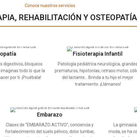
Conoce nuestros servicios
APIA, REHABILITACIÓN Y OSTEOPATÍ
opatía
Fisioterapia Infantil
 digestivos, bloqueos
Patología pediátrica neurológica, grande
 imaginas todo lo que la
prematuros, hipotonías, retraso motor, cóli
cer por ti. ¡Pruébala!
del lactante… Brinda a tu hijo el mejor
tratamiento. ¡Llámanos!
Embarazo
Clases de “EMBARAZO ACTIVO”, conciencia y
La gimnasia 
fortalecimiento del suelo pélvico, dolor lumbar,
moda, se ha co