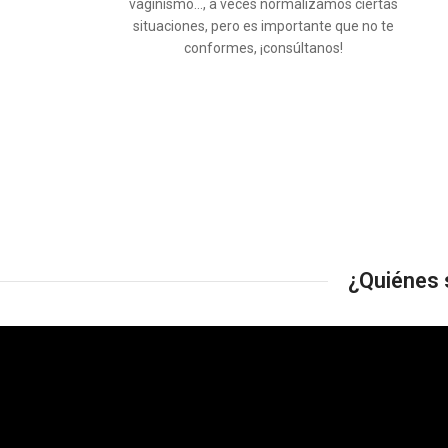
vaginismo…, a veces normalizamos ciertas
situaciones, pero es importante que no te
conformes, ¡consúltanos!
¿Quiénes 