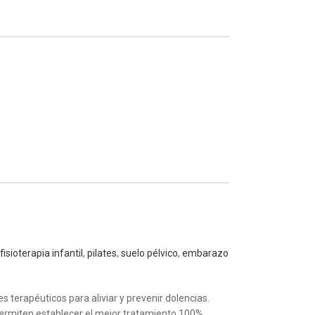
fisioterapia infantil
,
pilates
,
suelo pélvico
,
embarazo
es terapéuticos para aliviar y prevenir dolencias.
 permiten establecer el mejor tratamiento 100%